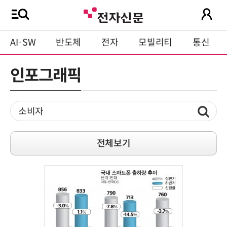
AI·SW
반도체
전자
모빌리티
통신
인포그래픽
전체보기