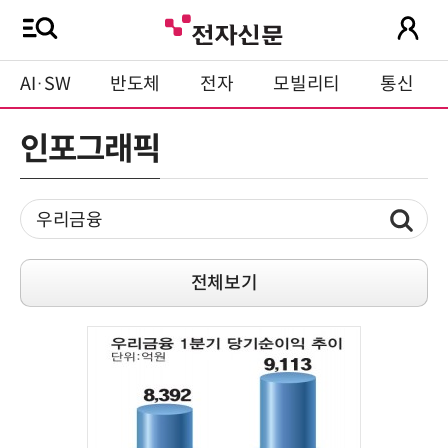
AI·SW
반도체
전자
모빌리티
통신
인포그래픽
전체보기