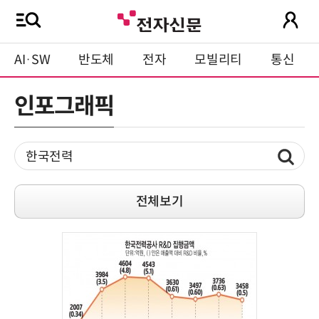
AI·SW
반도체
전자
모빌리티
통신
인포그래픽
전체보기