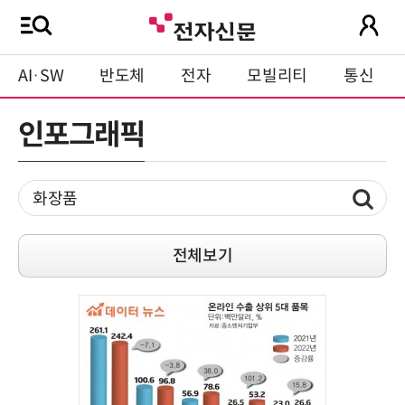
AI·SW
반도체
전자
모빌리티
통신
인포그래픽
전체보기