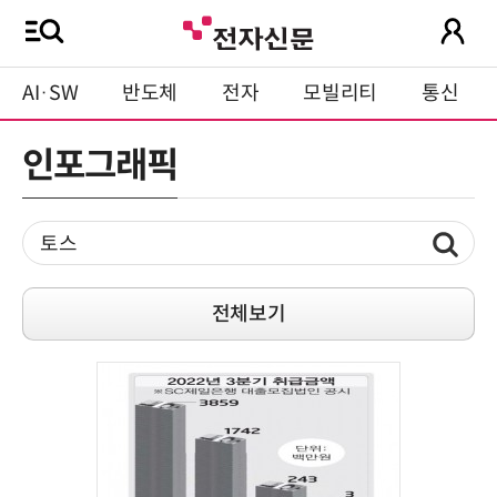
AI·SW
반도체
전자
모빌리티
통신
인포그래픽
전체보기