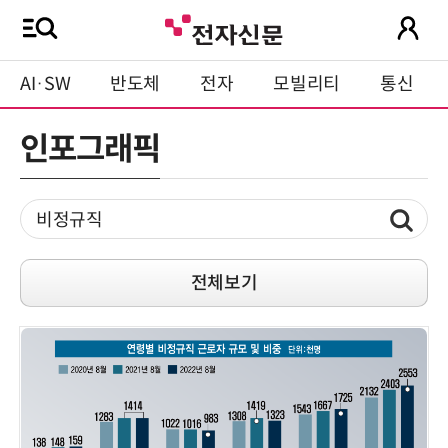
AI·SW
반도체
전자
모빌리티
통신
인포그래픽
전체보기