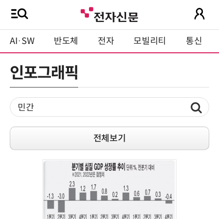
AI·SW
반도체
전자
모빌리티
통신
인포그래픽
전체보기