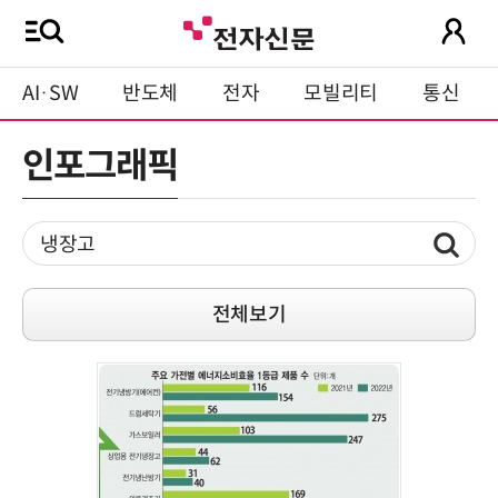
AI·SW
반도체
전자
모빌리티
통신
인포그래픽
전체보기