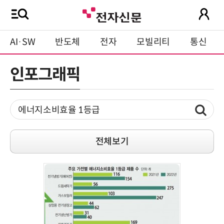
AI·SW
반도체
전자
모빌리티
통신
인포그래픽
전체보기