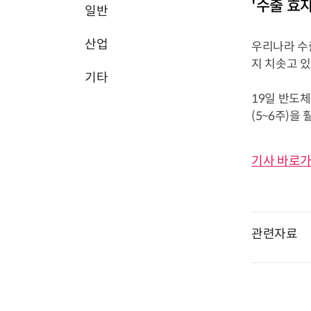
'수출 효자
일반
산업
우리나라 수
지 치솟고 
기타
19일 반도체
(5~6주)을
기사 바로가
관련자료