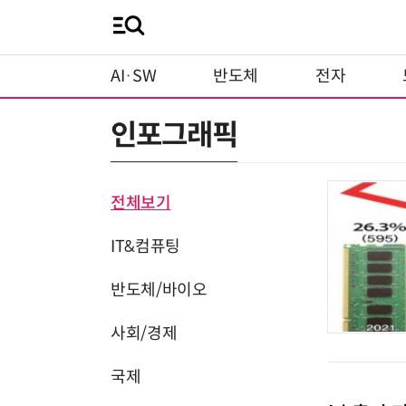
AI·SW
반도체
전자
인포그래픽
전체보기
IT&컴퓨팅
반도체/바이오
사회/경제
국제