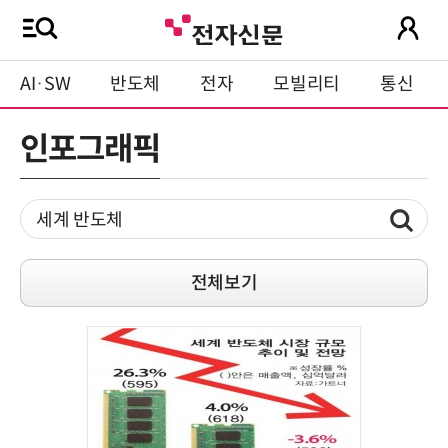
AI·SW
반도체
전자
모빌리티
통신
인포그래픽
전체보기