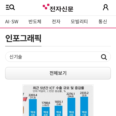
AI·SW
반도체
전자
모빌리티
통신
인포그래픽
전체보기