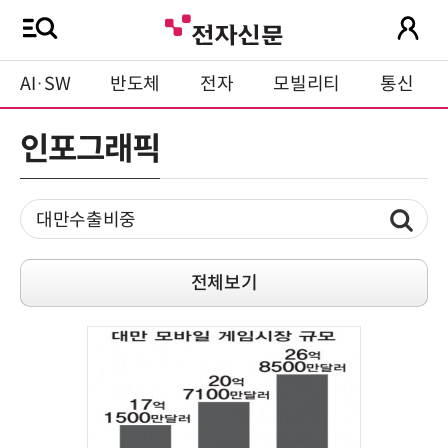
AI·SW
반도체
전자
모빌리티
통신
인포그래픽
전체보기