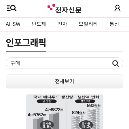
AI·SW
반도체
전자
모빌리티
통신
인포그래픽
전체보기