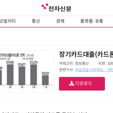
모빌리티
통신
경제
플랫폼·유통
장기카드대출(카드론
카테고리 : 정보통신
지면 : 1
관련기사 :
자금조달 나아져도…서민
다운로드