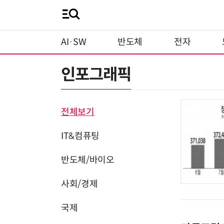
AI·SW
반도체
전자
인포그래픽
전체보기
IT&컴퓨팅
반도체/바이오
사회/경제
국제