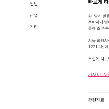
빠르게 하
일반
산업
원·달러 환율
중반까지 떨
기타
올해 초 수준
서울 외환시장
1271.4원
무섭게 치솟던 
기사 바로가
관련자료