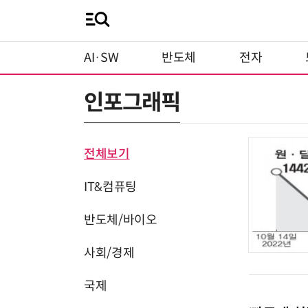
AI·SW
반도체
전자
인포그래픽
전체보기
IT&컴퓨팅
반도체/바이오
사회/경제
국제