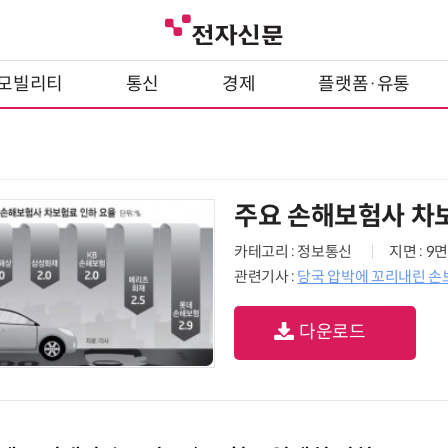
모빌리티
통신
경제
플랫폼·유통
주요 손해보험사 차
카테고리 : 정보통신
지면 : 9면
관련기사 :
당국 압박에 꼬리내린 
다운로드