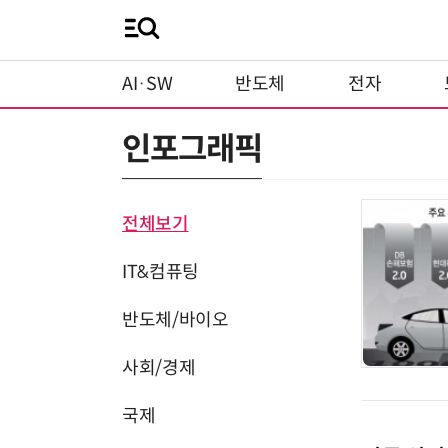
AI·SW
반도체
전자
인포그래픽
전체보기
IT&컴퓨팅
반도체/바이오
사회/경제
국제