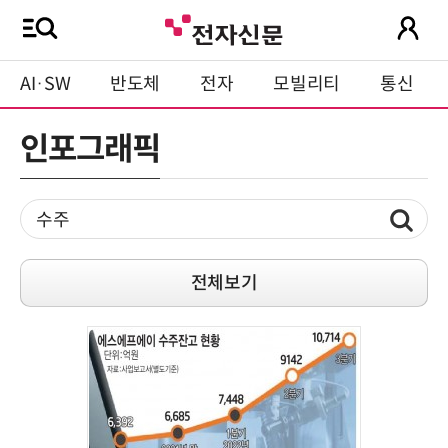
AI·SW
반도체
전자
모빌리티
통신
인포그래픽
전체보기