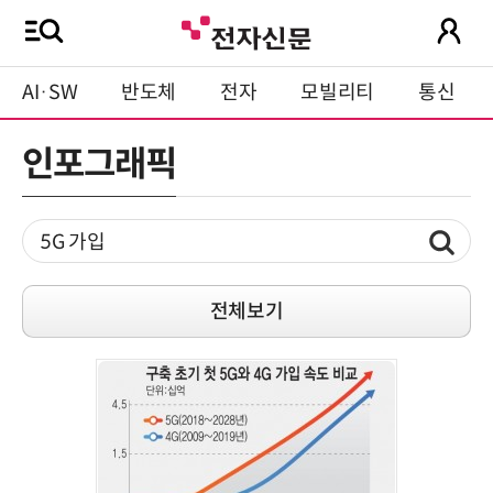
AI·SW
반도체
전자
모빌리티
통신
인포그래픽
전체보기