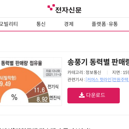
모빌리티
통신
경제
플랫폼·유통
송풍기 동력별 판매
카테고리 : 정보통신
지면 : 1
관련기사 :
[커머스 핫라인]전원주택 
다운로드