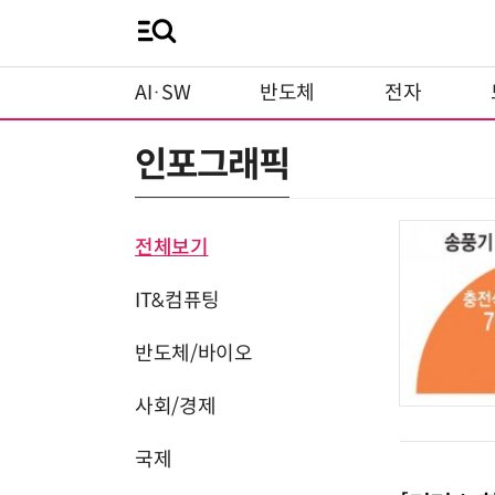
AI·SW
반도체
전자
인포그래픽
전체보기
IT&컴퓨팅
반도체/바이오
사회/경제
국제