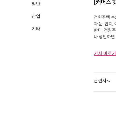
[커머스 
일반
산업
전원주택 수
과 눈, 먼지
기타
한다. 전원주
나 장만하면 
기사 바로가
관련자료