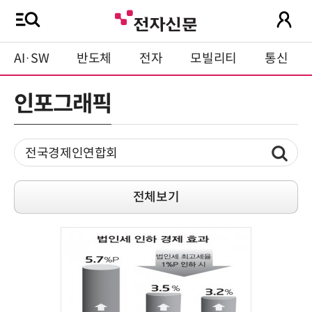
AI·SW
반도체
전자
모빌리티
통신
인포그래픽
전체보기