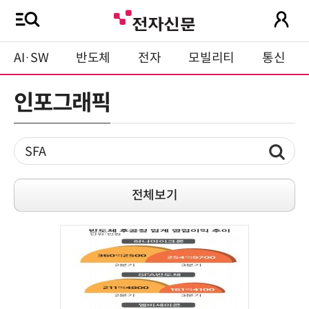
AI·SW
반도체
전자
모빌리티
통신
인포그래픽
전체보기