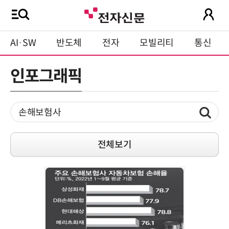
AI·SW
반도체
전자
모빌리티
통신
인포그래픽
전체보기