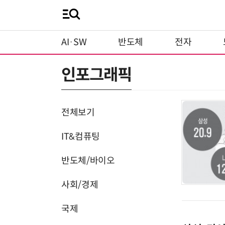
AI·SW
반도체
전자
인포그래픽
전체보기
IT&컴퓨팅
반도체/바이오
사회/경제
국제