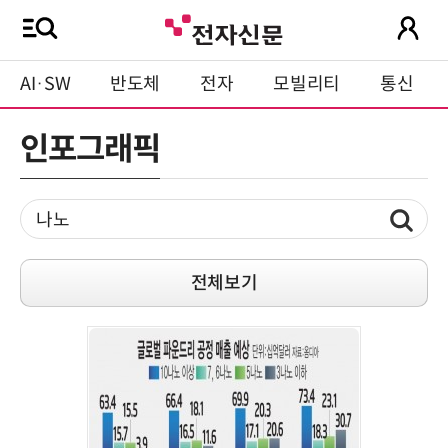
AI·SW
반도체
전자
모빌리티
통신
인포그래픽
전체보기