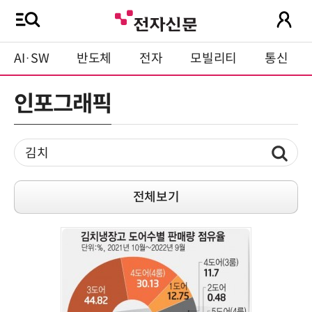
AI·SW
반도체
전자
모빌리티
통신
인포그래픽
전체보기