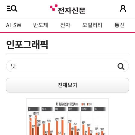
AI·SW
반도체
전자
모빌리티
통신
인포그래픽
전체보기