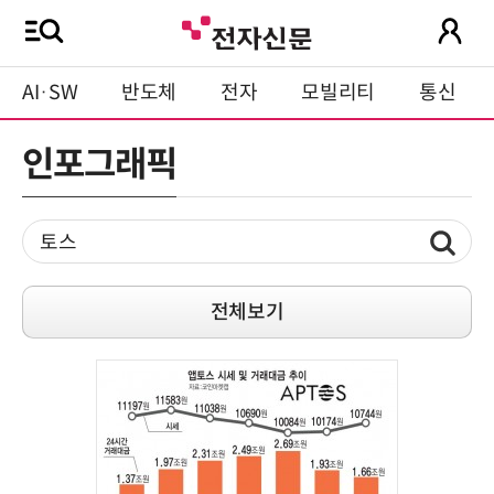
AI·SW
반도체
전자
모빌리티
통신
인포그래픽
전체보기