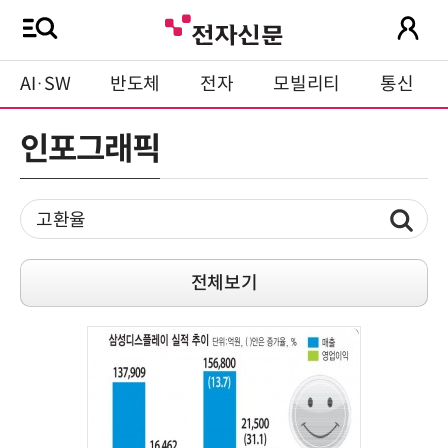
AI·SW
반도체
전자
모빌리티
통신
인포그래픽
전체보기