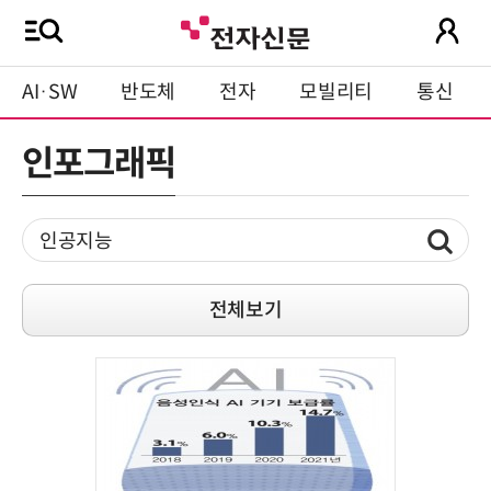
AI·SW
반도체
전자
모빌리티
통신
인포그래픽
전체보기