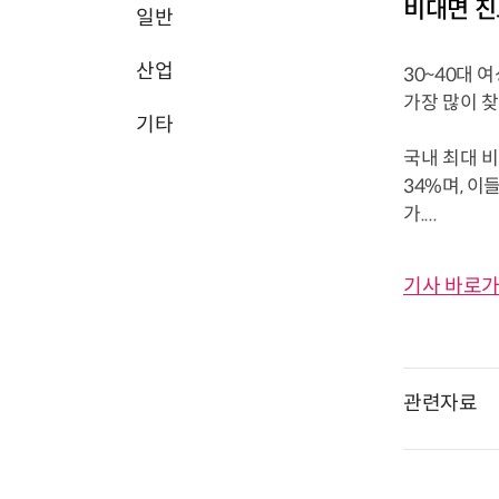
비대면 진
일반
산업
30~40대
가장 많이 
기타
국내 최대 비
34%며, 이
가....
기사 바로가
관련자료