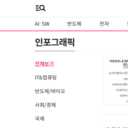
AI·SW
반도체
전자
인포그래픽
전체보기
IT&컴퓨팅
반도체/바이오
사회/경제
국제