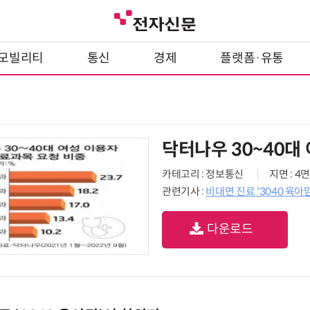
모빌리티
통신
경제
플랫폼·유통
닥터나우 30~40대
카테고리 : 정보통신
지면 : 4면
관련기사 :
비대면 진료 '3040 육아
다운로드