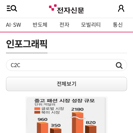
AI·SW
반도체
전자
모빌리티
통신
인포그래픽
전체보기