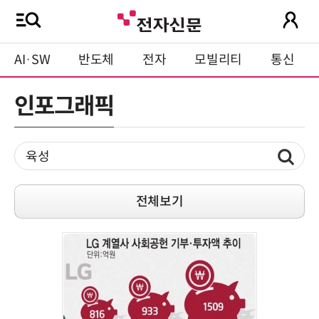
AI·SW
반도체
전자
모빌리티
통신
인포그래픽
전체보기