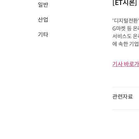
[ET시론
일반
산업
'디지털전환'(
G마켓 등 온
기타
서비스도 온
에 속한 기
기사 바로가
관련자료