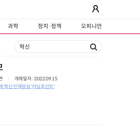
과학
정치·정책
오피니언
모
5면
개제일자 : 2022.09.15
미래 혁신 인재양성 '터닝포인트'