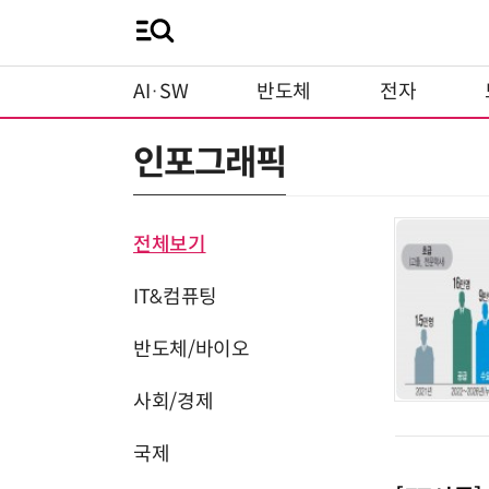
AI·SW
반도체
전자
인포그래픽
전체보기
IT&컴퓨팅
반도체/바이오
사회/경제
국제