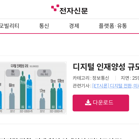
모빌리티
통신
경제
플랫폼·유통
디지털 인재양성 규
카테고리 : 정보통신
지면 : 2
관련기사 :
[ET시론] 디지털 전환, 
다운로드