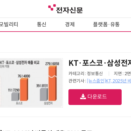
모빌리티
통신
경제
플랫폼·유통
KT·포스코·삼성전
카테고리 : 정보통신
지면 : 2면
관련기사 :
[뉴스줌인]KT, 2025년 
다운로드