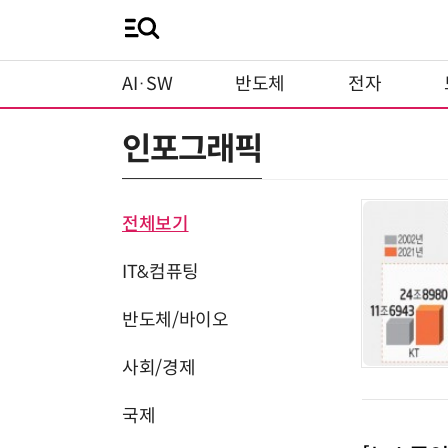
AI·SW
반도체
전자
인포그래픽
전체보기
IT&컴퓨팅
반도체/바이오
사회/경제
국제