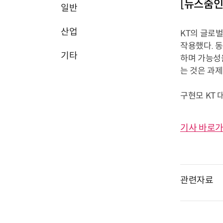
[뉴스줌인]
일반
산업
KT의 글로
작용했다. 동
기타
하며 가능성을
는 것은 과제
구현모 KT 
기사 바로가
관련자료