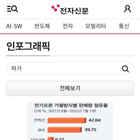
AI·SW
반도체
전자
모빌리티
통신
인포그래픽
전체보기