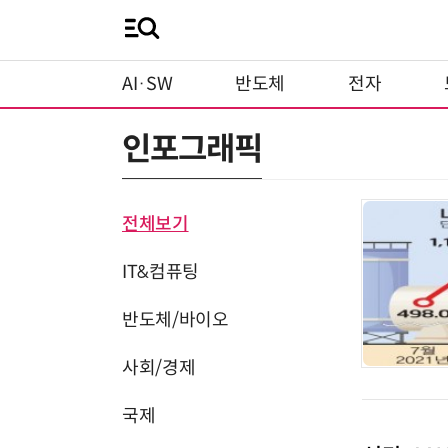
AI·SW
반도체
전자
인포그래픽
전체보기
IT&컴퓨팅
반도체/바이오
사회/경제
국제