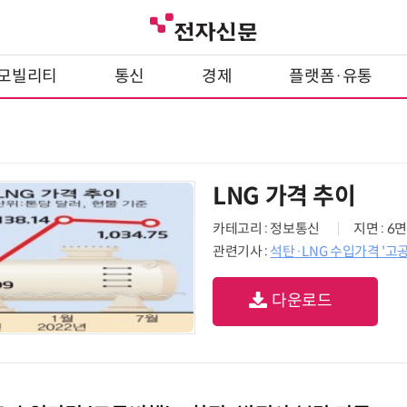
모빌리티
통신
경제
플랫폼·유통
LNG 가격 추이
카테고리 : 정보통신
지면 : 6면
관련기사 :
석탄·LNG 수입가격 '
다운로드