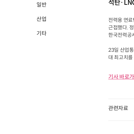
석탄·LN
일반
산업
전력용 연료탄
근접했다. 
기타
한국전력공사
23일 산업통
대 최고치를 경
기사 바로가
관련자료