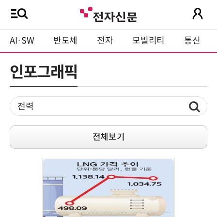
AI·SW
반도체
전자
모빌리티
통신
인포그래픽
전체보기