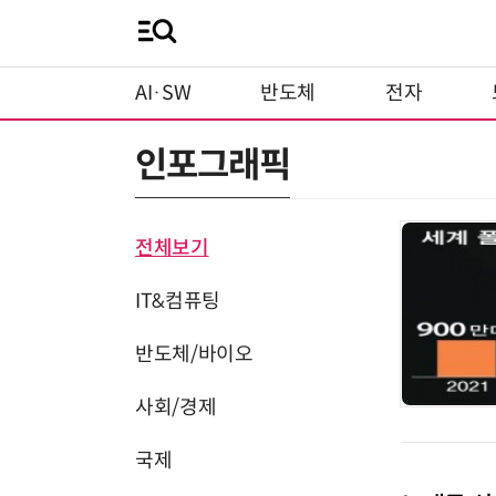
AI·SW
반도체
전자
인포그래픽
전체보기
IT&컴퓨팅
반도체/바이오
사회/경제
국제