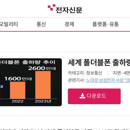
모빌리티
통신
경제
플랫폼·유통
세계 폴더블폰 출하
카테고리 : 정보통신
지면 : 4면
관련기사 :
노태문 삼성전자 사장 "3
다운로드