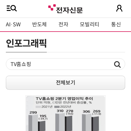
AI·SW
반도체
전자
모빌리티
통신
인포그래픽
전체보기