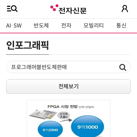
AI·SW
반도체
전자
모빌리티
통신
인포그래픽
전체보기