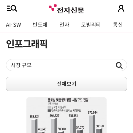
AI·SW
반도체
전자
모빌리티
통신
인포그래픽
전체보기