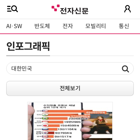
AI·SW
반도체
전자
모빌리티
통신
인포그래픽
전체보기