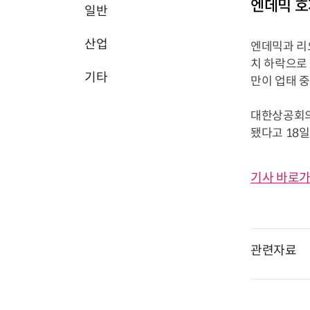
엔데믹 호
일반
산업
엔데믹과 리
치 하락으로
기타
만이 업태 
대한상공회의소
됐다고 18일 
기사 바로가
관련자료