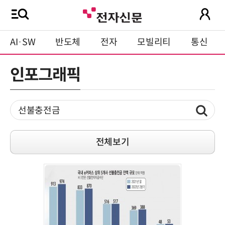
AI·SW
반도체
전자
모빌리티
통신
인포그래픽
전체보기