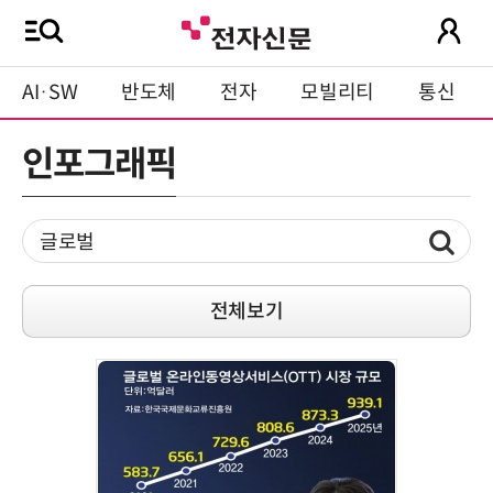
AI·SW
반도체
전자
모빌리티
통신
인포그래픽
전체보기