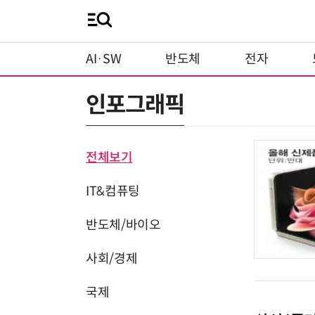
AI·SW
반도체
전자
인포그래픽
전체보기
IT&컴퓨팅
반도체/바이오
사회/경제
국제