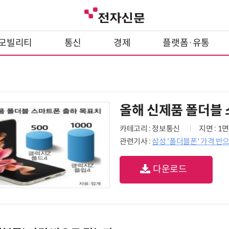
모빌리티
통신
경제
플랫폼·유통
올해 신제품 폴더블
카테고리 : 정보통신
지면 : 1면
관련기사 :
삼성 '폴더블폰' 가격 반
다운로드