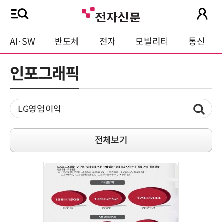
AI·SW
반도체
전자
모빌리티
통신
인포그래픽
전체보기