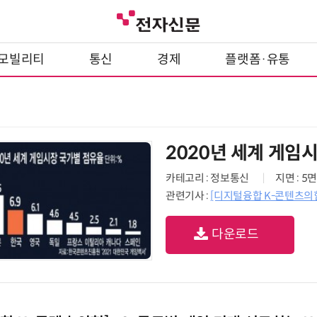
모빌리티
통신
경제
플랫폼·유통
2020년 세계 게임
카테고리 : 정보통신
지면 : 5면
관련기사 :
[디지털융합 K-콘텐츠의힘
다운로드