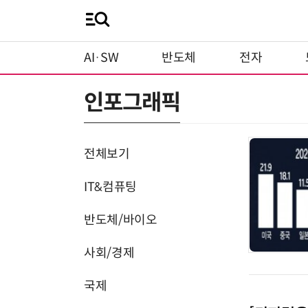
AI·SW
반도체
전자
인포그래픽
전체보기
IT&컴퓨팅
반도체/바이오
사회/경제
국제