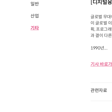
[디지털융
일반
산업
글로벌 무대
이 글로벌 이
기타
획, 프로그
과 결이 다른
1990년....
기사 바로가
관련자료