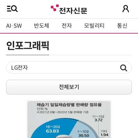
AI·SW
반도체
전자
모빌리티
통신
인포그래픽
전체보기